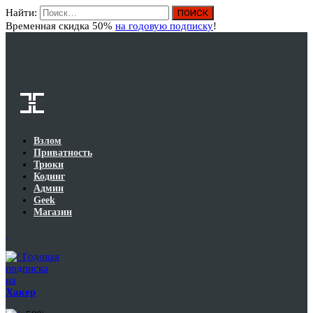
Найти:
Вход
Временная скидка 50%
на годовую подписку
!
Взлом
Приватность
Трюки
Кодинг
Админ
Geek
Магазин
Годовая
подписка
на
Хакер