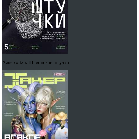
Хакер #325. Шпионские штучки