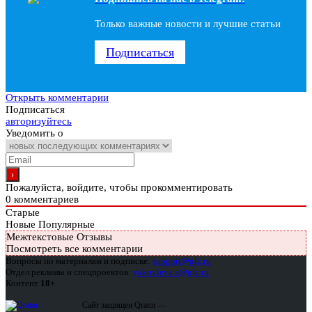
Только важные новости и лучшие статьи
Подписаться
Открыть комментарии
Подписаться
авторизуйтесь
Уведомить о
Пожалуйста, войдите, чтобы прокомментировать
0
комментариев
Старые
Новые
Популярные
Межтекстовые Отзывы
Посмотреть все комментарии
Вопросы по материалам и подписке:
support@glc.ru
Отдел рекламы и спецпроектов:
yakovleva.a@glc.ru
Контент
18+
Сайт защищен Qrator —