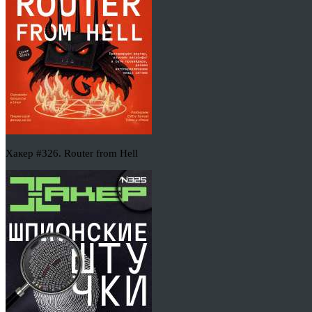
Хакер #326. Router from Hell