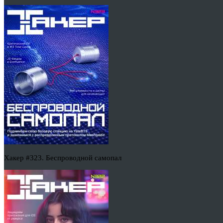
Хакер #323. Беспроводной самопал