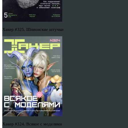
Хакер #325. Шпионские штучки
Хакер #324. Всякое с моделями