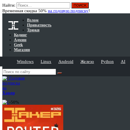
Найти:
Временная скидка 50%
на годовую подписку
!
Взлом
Приватность
Трюки
Кодинг
Админ
Geek
Магазин
Windows
Linux
Android
Железо
Python
AI
Годовая
подписка
на
Хакер
-50%