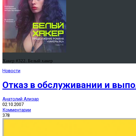
Хакер #322. Белый хакер
Новости
Отказ в обслуживании и выпо
Анатолий Ализар
02.10.2007
Комментарии
378