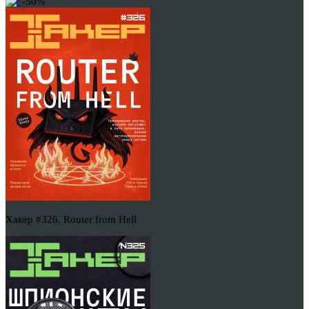
-50%
Хакер #326. Router from Hell