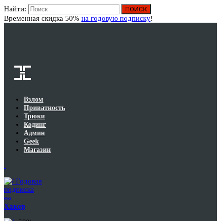
Найти:
Вход
Временная скидка 50%
на годовую подписку
!
Взлом
Приватность
Трюки
Кодинг
Админ
Geek
Магазин
Годовая
подписка
на
Хакер