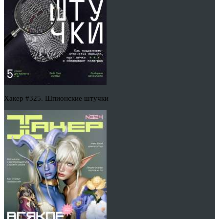
Хакер #325. Шпионские штучки