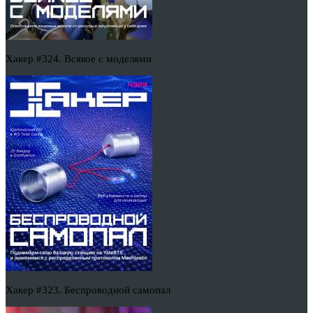
Хакер #324. Всякое с моделями
Хакер #323. Беспроводной самопал