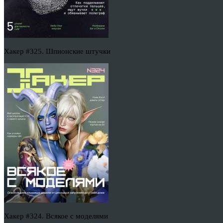
Хакер #325. Шпионские штучки
Хакер #324. Всякое с моделями