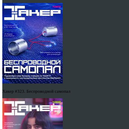
Хакер #323. Беспроводной самопал