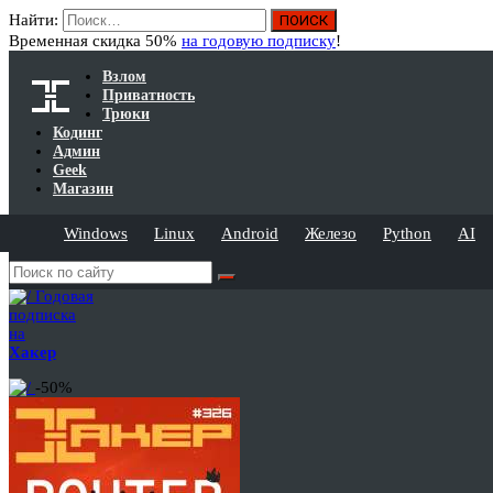
Найти:
Временная скидка 50%
на годовую подписку
!
Взлом
Приватность
Трюки
Кодинг
Админ
Geek
Магазин
Windows
Linux
Android
Железо
Python
AI
Годовая
подписка
на
Хакер
-50%