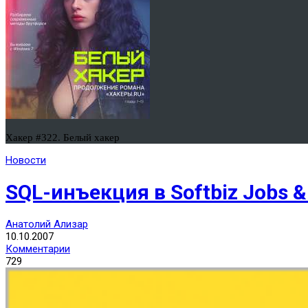
Хакер #322. Белый хакер
Новости
SQL-инъекция в Softbiz Jobs &
Анатолий Ализар
10.10.2007
Комментарии
729