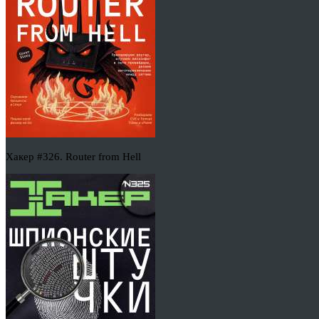
Хакер #326. Router from Hell