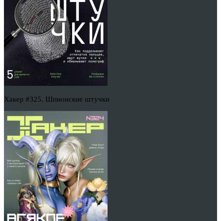
Хакер #325. Шпионские штучки