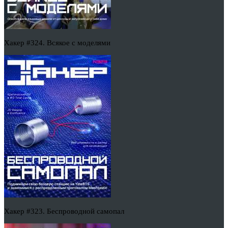
Хакер #324. Всякое с моделями
Хакер #323. Беспроводной самопал