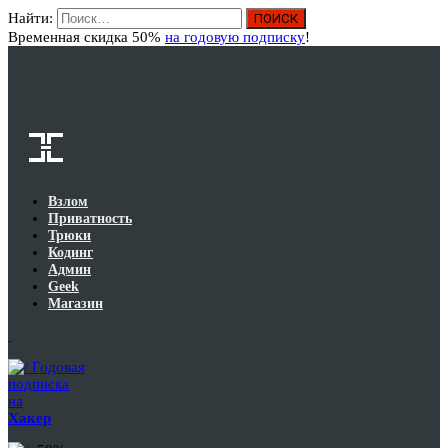
Найти:
Вход
Временная скидка 50%
на годовую подписку
!
Взлом
Приватность
Трюки
Кодинг
Админ
Geek
Магазин
Годовая
подписка
на
Хакер