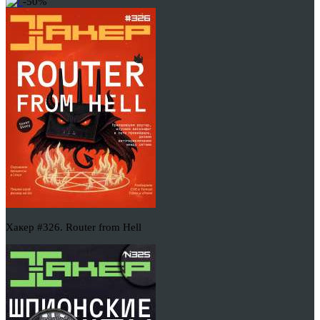
-50%
Хакер #326. Router from Hell