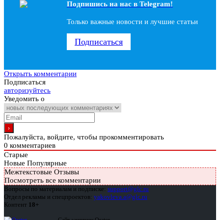
Подпишись на наc в Telegram!
Только важные новости и лучшие статьи
Подписаться
Открыть комментарии
Подписаться
авторизуйтесь
Уведомить о
Пожалуйста, войдите, чтобы прокомментировать
0
комментариев
Старые
Новые
Популярные
Межтекстовые Отзывы
Посмотреть все комментарии
Вопросы по материалам и подписке:
support@glc.ru
Отдел рекламы и спецпроектов:
yakovleva.a@glc.ru
Контент
18+