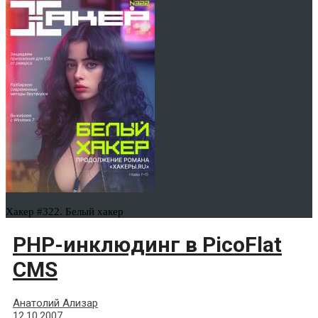
Хакер #322. Белый хакер
PHP-инклюдинг в PicoFlat
CMS
Анатолий Ализар
12.10.2007