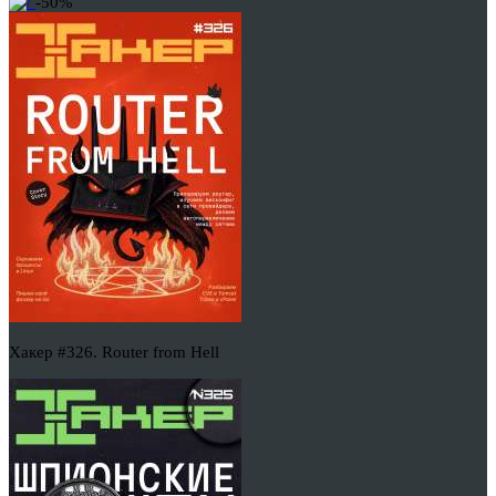
-50%
Хакер #326. Router from Hell