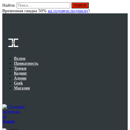
Найти:
Вход
Временная скидка 50%
на годовую подписку
!
Взлом
Приватность
Трюки
Кодинг
Админ
Geek
Магазин
Годовая
подписка
на
Хакер