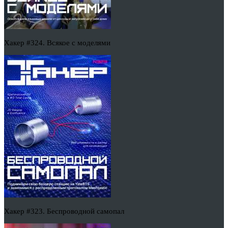
Хакер #324. Всякое с моделями
Хакер #323. Беспроводной самопал