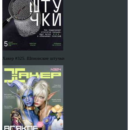
Хакер #325. Шпионские штучки