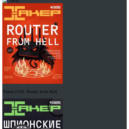
-50%
Хакер #326. Router from Hell