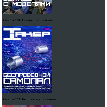
Хакер #324. Всякое с моделями
Хакер #323. Беспроводной самопал