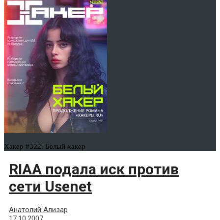
Хакер #322. Белый хакер
RIAA подала иск против
сети Usenet
Анатолий Ализар
17.10.2007