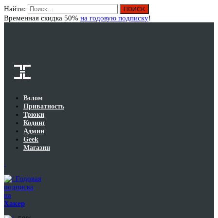
Найти:
Вход
Временная скидка 50%
на годовую подписку
!
Взлом
Приватность
Трюки
Кодинг
Админ
Geek
Магазин
Годовая
подписка
на
Хакер