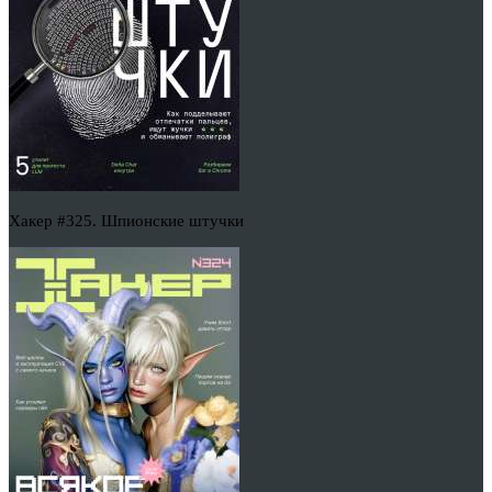
Хакер #325. Шпионские штучки