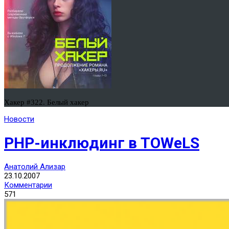
Хакер #322. Белый хакер
Новости
PHP-инклюдинг в TOWeLS
Анатолий Ализар
23.10.2007
Комментарии
571