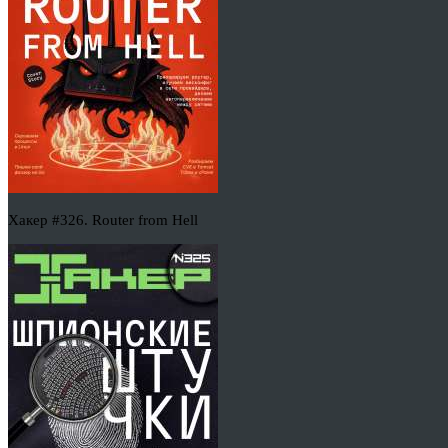
Хакер #326. Router from Hell