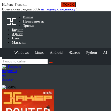
Найти:
Временная скидка 50%
на годовую подписку
!
Взлом
Приватность
Трюки
Кодинг
Админ
Geek
Магазин
Windows
Linux
Android
Железо
Python
AI
Годовая
подписка
на
Хакер
-50%