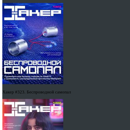
Хакер #323. Беспроводной самопал