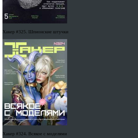
Хакер #325. Шпионские штучки
Хакер #324. Всякое с моделями