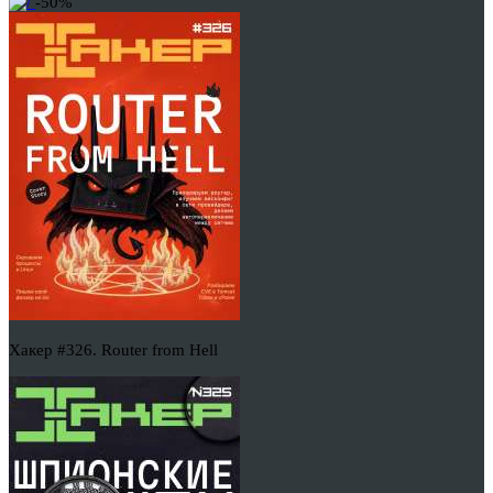
-50%
Хакер #326. Router from Hell