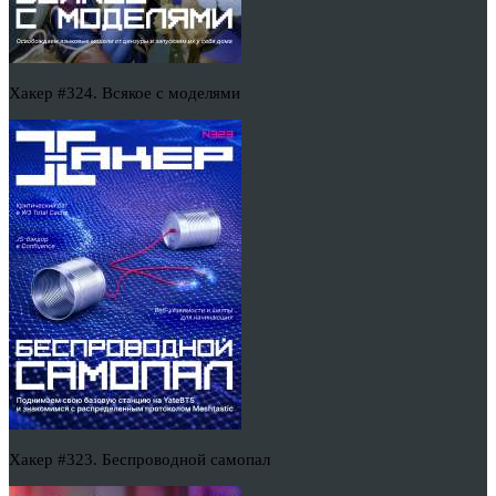
Хакер #324. Всякое с моделями
Хакер #323. Беспроводной самопал