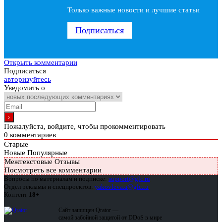
Только важные новости и лучшие статьи
Подписаться
Открыть комментарии
Подписаться
авторизуйтесь
Уведомить о
Пожалуйста, войдите, чтобы прокомментировать
0
комментариев
Старые
Новые
Популярные
Межтекстовые Отзывы
Посмотреть все комментарии
Вопросы по материалам и подписке:
support@glc.ru
Отдел рекламы и спецпроектов:
yakovleva.a@glc.ru
Контент
18+
Сайт защищен Qrator —
самой забойной защитой от DDoS в мире