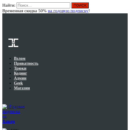
Найти:
Вход
Временная скидка 50%
на годовую подписку
!
Взлом
Приватность
Трюки
Кодинг
Админ
Geek
Магазин
Годовая
подписка
на
Хакер