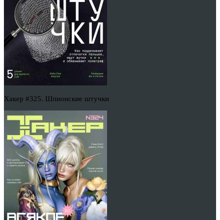
Хакер #325. Шпионские штучки