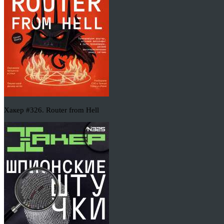
Хакер #326. Router from Hell