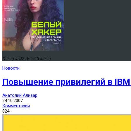
Хакер #322. Белый хакер
Новости
Повышение привилегий в IBM 
Анатолий Ализар
24.10.2007
Комментарии
824