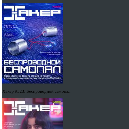
Хакер #323. Беспроводной самопал