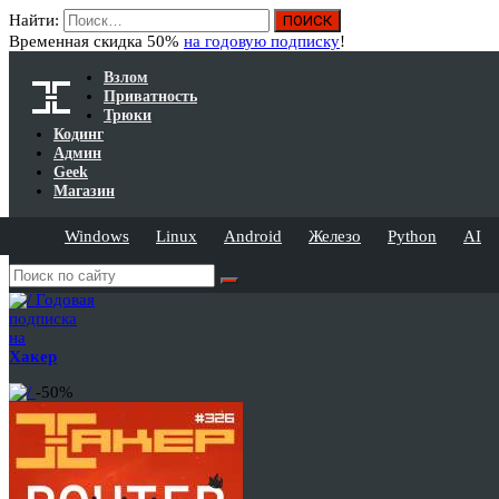
Найти:
Временная скидка 50%
на годовую подписку
!
Взлом
Приватность
Трюки
Кодинг
Админ
Geek
Магазин
Windows
Linux
Android
Железо
Python
AI
Годовая
подписка
на
Хакер
-50%