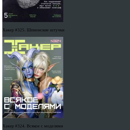
Хакер #325. Шпионские штучки
Хакер #324. Всякое с моделями