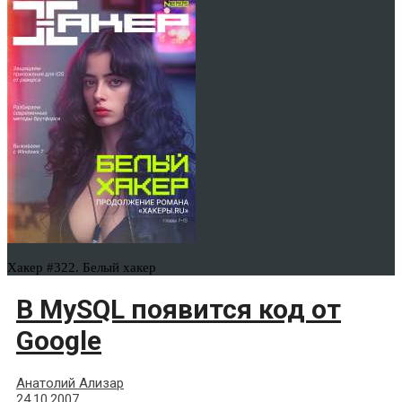
Хакер #322. Белый хакер
В MySQL появится код от
Google
Анатолий Ализар
24.10.2007