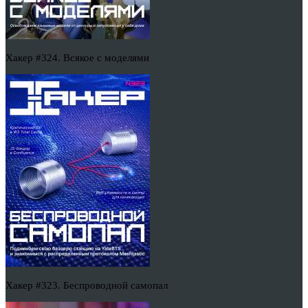
Хакер #324. Всякое с моделями
Хакер #323. Беспроводной самопал