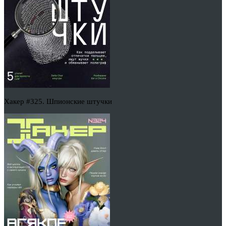
Хакер #325. Шпионские штучки