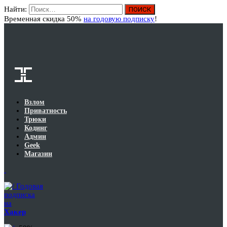
Найти:
Вход
Временная скидка 50%
на годовую подписку
!
Взлом
Приватность
Трюки
Кодинг
Админ
Geek
Магазин
Годовая
подписка
на
Хакер