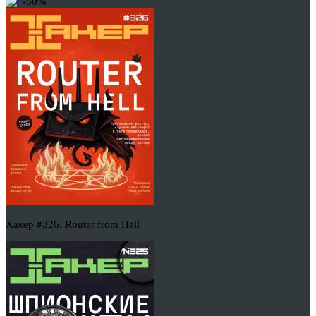
-50%
Хакер #326. Router from Hell