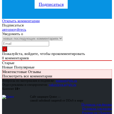
Подписаться
Открыть комментарии
Подписаться
авторизуйтесь
Уведомить о
Пожалуйста, войдите, чтобы прокомментировать
0
комментариев
Старые
Новые
Популярные
Межтекстовые Отзывы
Посмотреть все комментарии
Вопросы по материалам и подписке:
support@glc.ru
Отдел рекламы и спецпроектов:
yakovleva.a@glc.ru
Контент
18+
Сайт защищен Qrator —
самой забойной защитой от DDoS в мире
Подписка для физлиц
Подписка для юрлиц
Реклама на «Хакере»