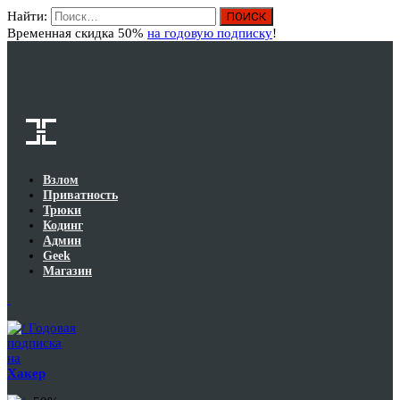
Найти:
Вход
Временная скидка 50%
на годовую подписку
!
Взлом
Приватность
Трюки
Кодинг
Админ
Geek
Магазин
Годовая
подписка
на
Хакер