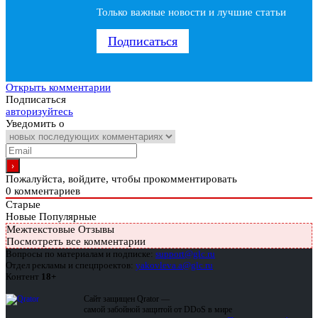
Только важные новости и лучшие статьи
Подписаться
Открыть комментарии
Подписаться
авторизуйтесь
Уведомить о
Пожалуйста, войдите, чтобы прокомментировать
0
комментариев
Старые
Новые
Популярные
Межтекстовые Отзывы
Посмотреть все комментарии
Вопросы по материалам и подписке:
support@glc.ru
Отдел рекламы и спецпроектов:
yakovleva.a@glc.ru
Контент
18+
Сайт защищен Qrator —
самой забойной защитой от DDoS в мире