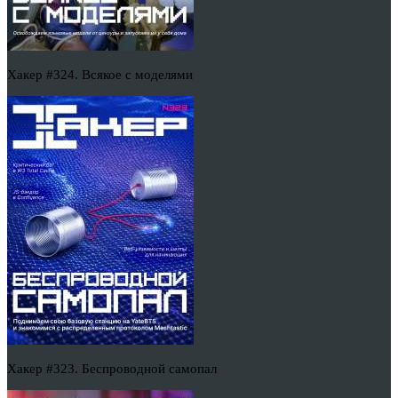
Хакер #324. Всякое с моделями
Хакер #323. Беспроводной самопал