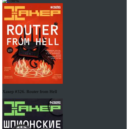
-50%
Хакер #326. Router from Hell