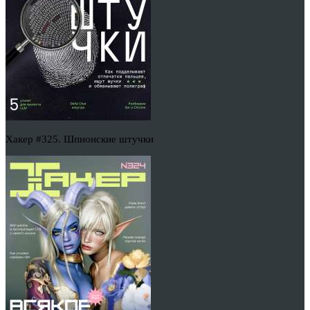
Хакер #325. Шпионские штучки