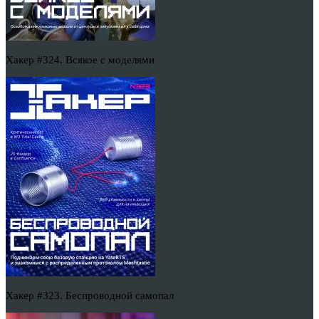
Хакер #324. Всякое с моделями
Хакер #323. Беспроводной самопал