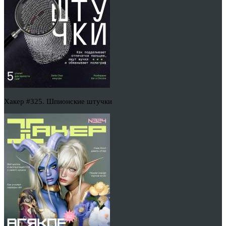
Хакер #325. Шпионские штучки