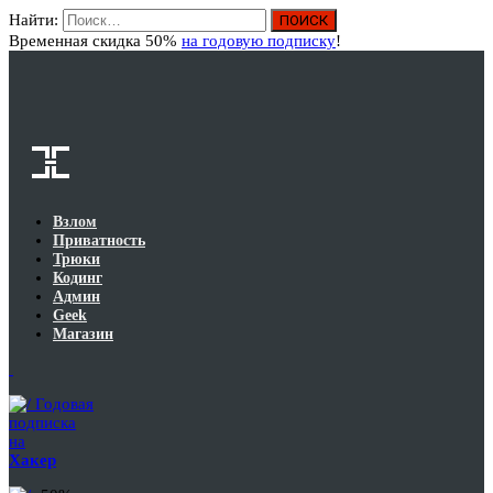
Найти:
Вход
Временная скидка 50%
на годовую подписку
!
Взлом
Приватность
Трюки
Кодинг
Админ
Geek
Магазин
Годовая
подписка
на
Хакер