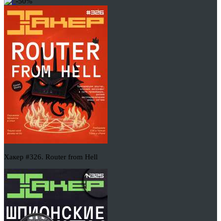
-50%
Хакер #326. Router from Hell