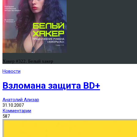
Хакер #322. Белый хакер
Новости
Взломана защита BD+
Анатолий Ализар
31.10.2007
Комментарии
587