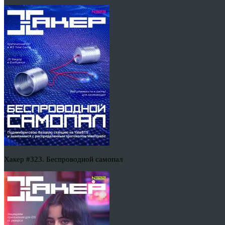
Хакер #323. Беспроводной самопал