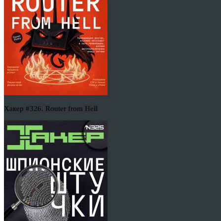
Хакер #326. Router from Hell