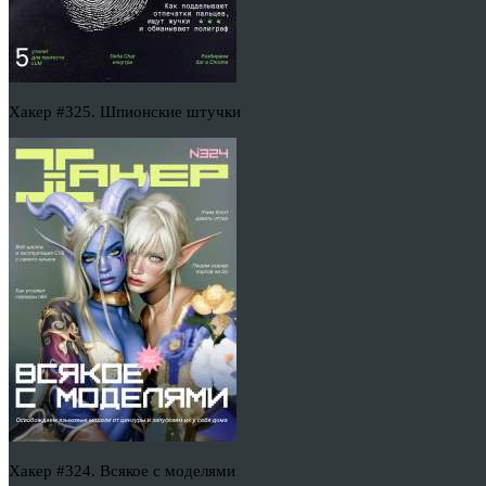
Хакер #325. Шпионские штучки
Хакер #324. Всякое с моделями