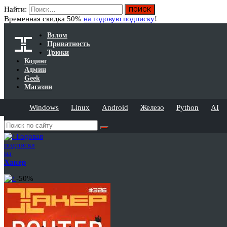
Найти:
Временная скидка 50%
на годовую подписку
!
Взлом
Приватность
Трюки
Кодинг
Админ
Geek
Магазин
Windows
Linux
Android
Железо
Python
AI
Годовая
подписка
на
Хакер
-50%