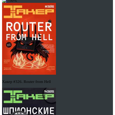
-50%
Хакер #326. Router from Hell