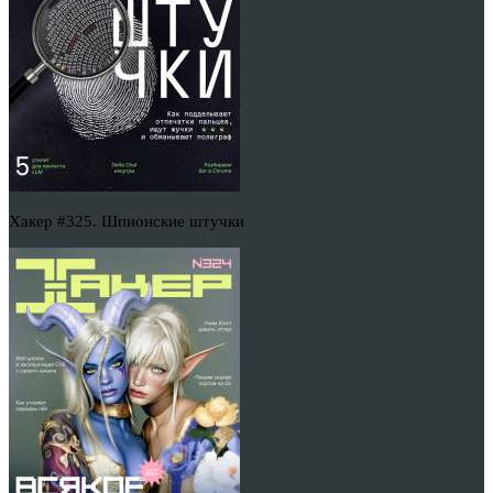
Хакер #325. Шпионские штучки