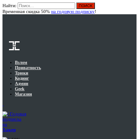
Найти:
Вход
Временная скидка 50%
на годовую подписку
!
Взлом
Приватность
Трюки
Кодинг
Админ
Geek
Магазин
Годовая
подписка
на
Хакер