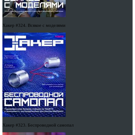
Хакер #324. Всякое с моделями
Хакер #323. Беспроводной самопал