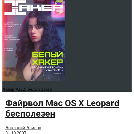
Хакер #322. Белый хакер
Файрвол Mac OS X Leopard
бесполезен
Анатолий Ализар
31.10.2007