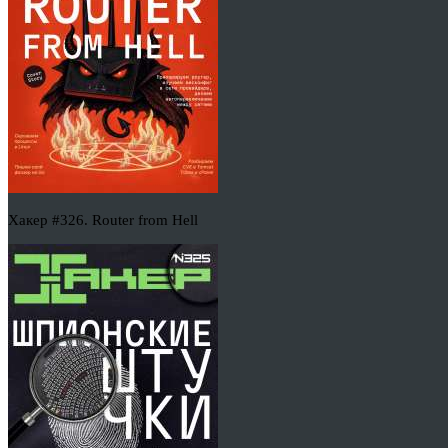
Хакер #326. Router from Hell