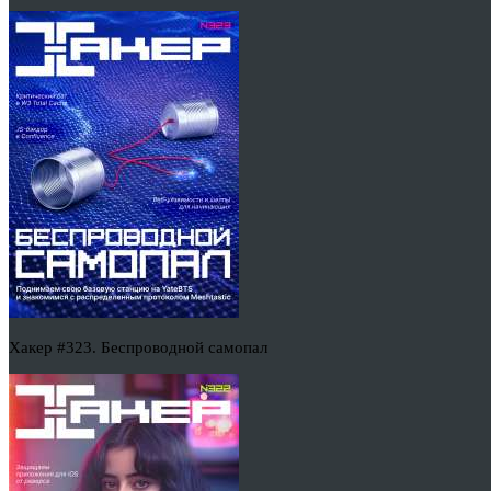
Хакер #323. Беспроводной самопал