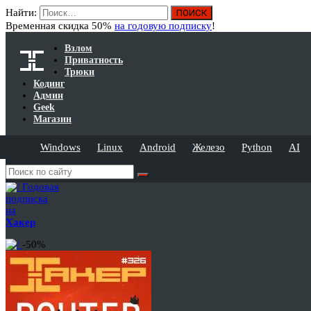
Найти:
Временная скидка 50%
на годовую подписку
!
Взлом
Приватность
Трюки
Кодинг
Админ
Geek
Магазин
Windows
Linux
Android
Железо
Python
AI
Годовая
подписка
на
Хакер
-50%