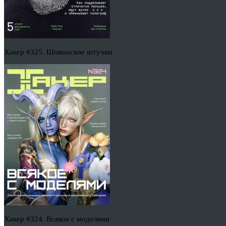
Хакер #325. Шпионские штучки
Хакер #324. Всякое с моделями