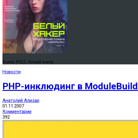
Хакер #322. Белый хакер
Новости
PHP-инклюдинг в ModuleBuild
Анатолий Ализар
01.11.2007
Комментарии
392