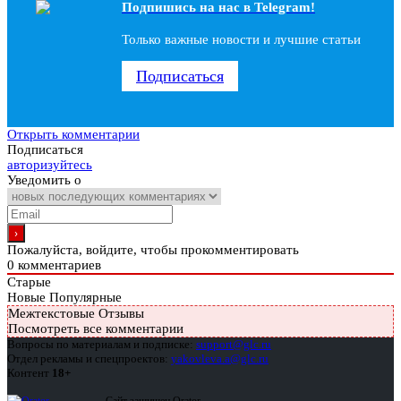
Подпишись на наc в Telegram!
Только важные новости и лучшие статьи
Подписаться
Открыть комментарии
Подписаться
авторизуйтесь
Уведомить о
Пожалуйста, войдите, чтобы прокомментировать
0
комментариев
Старые
Новые
Популярные
Межтекстовые Отзывы
Посмотреть все комментарии
Вопросы по материалам и подписке:
support@glc.ru
Отдел рекламы и спецпроектов:
yakovleva.a@glc.ru
Контент
18+