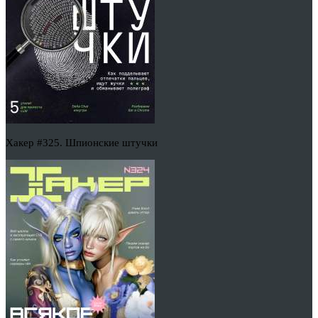
Хакер #325. Шпионские штучки