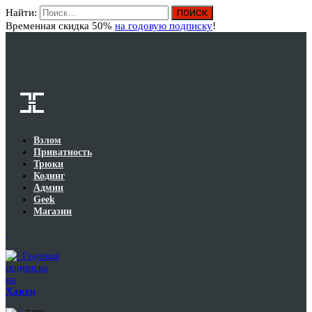
Найти:
Вход
Временная скидка 50%
на годовую подписку
!
Взлом
Приватность
Трюки
Кодинг
Админ
Geek
Магазин
Годовая
подписка
на
Хакер