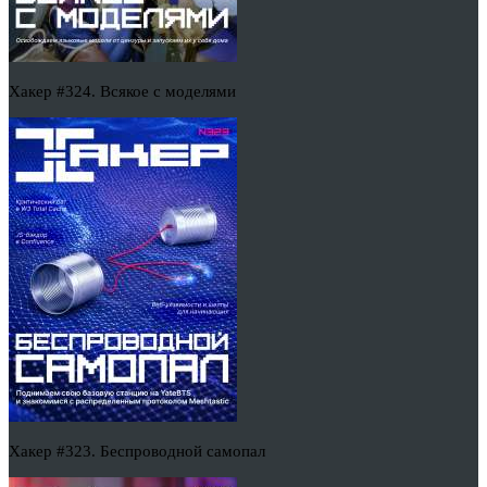
Хакер #324. Всякое с моделями
Хакер #323. Беспроводной самопал