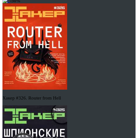
-50%
Хакер #326. Router from Hell