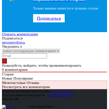
Только важные новости и лучшие статьи
Подписаться
Открыть комментарии
Подписаться
авторизуйтесь
Уведомить о
Пожалуйста, войдите, чтобы прокомментировать
0
комментариев
Старые
Новые
Популярные
Межтекстовые Отзывы
Посмотреть все комментарии
Вопросы по материалам и подписке:
support@glc.ru
Отдел рекламы и спецпроектов:
yakovleva.a@glc.ru
Контент
18+
Сайт защищен Qrator —