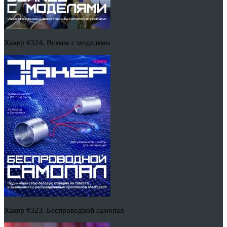
Хакер #324. Всякое с моделями
Хакер #323. Беспроводной самопал