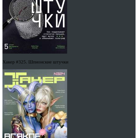
Хакер #325. Шпионские штучки