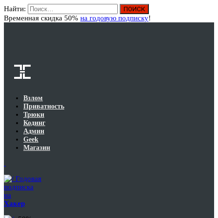
Найти:
Вход
Временная скидка 50%
на годовую подписку
!
Взлом
Приватность
Трюки
Кодинг
Админ
Geek
Магазин
Годовая
подписка
на
Хакер