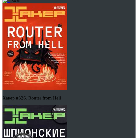
-50%
Хакер #326. Router from Hell