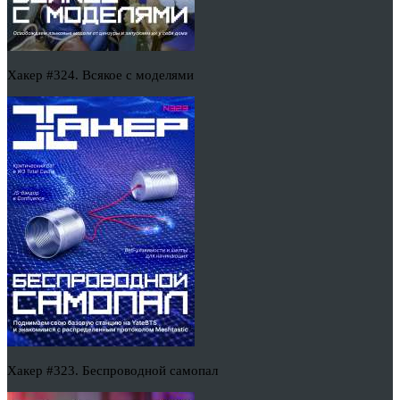
Хакер #324. Всякое с моделями
Хакер #323. Беспроводной самопал