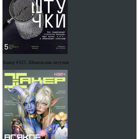
Хакер #325. Шпионские штучки