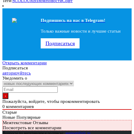
Теги:
SCOLOUR
Взлом
Новости
Софт
Подпишись на наc в Telegram!
Только важные новости и лучшие статьи
Подписаться
Открыть комментарии
Подписаться
авторизуйтесь
Уведомить о
Пожалуйста, войдите, чтобы прокомментировать
0
комментариев
Старые
Новые
Популярные
Межтекстовые Отзывы
Посмотреть все комментарии
Вопросы по материалам и подписке:
support@glc.ru