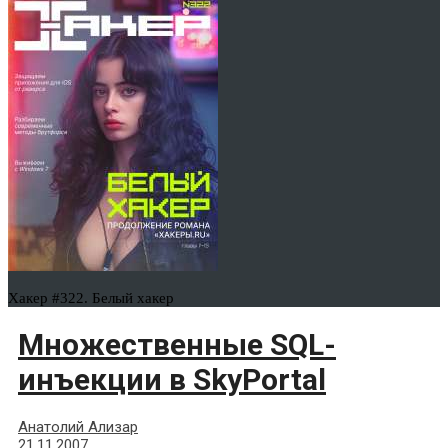
Хакер #322. Белый хакер
Множественные SQL-
инъекции в SkyPortal
Анатолий Ализар
21.11.2007