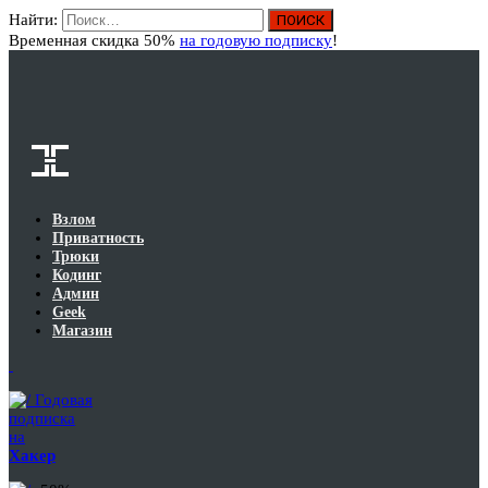
Найти:
Вход
Временная скидка 50%
на годовую подписку
!
Взлом
Приватность
Трюки
Кодинг
Админ
Geek
Магазин
Годовая
подписка
на
Хакер