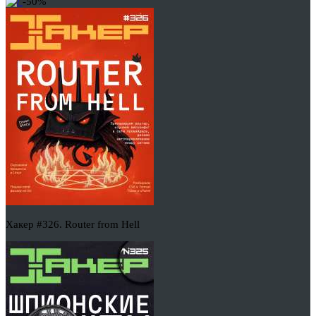
-50%
Хакер #326. Router from Hell