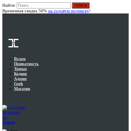
Найти:
Вход
Временная скидка 50%
на годовую подписку
!
Взлом
Приватность
Трюки
Кодинг
Админ
Geek
Магазин
Годовая
подписка
на
Хакер