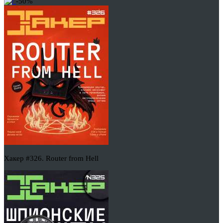
-50%
Хакер #326. Router from Hell