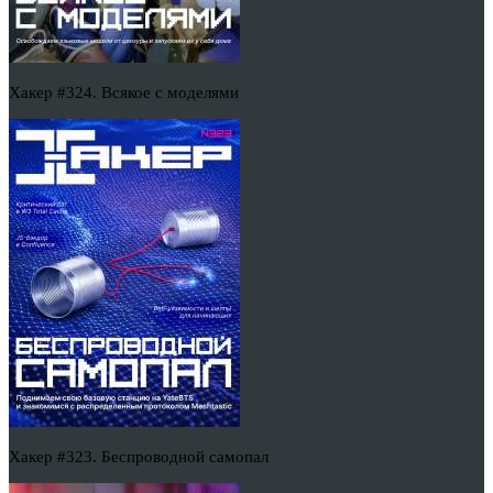
Хакер #324. Всякое с моделями
Хакер #323. Беспроводной самопал