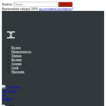
Найти:
Вход
Временная скидка 50%
на годовую подписку
!
Взлом
Приватность
Трюки
Кодинг
Админ
Geek
Магазин
Годовая
подписка
на
Хакер