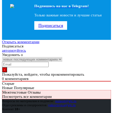
Подпишись на наc в Telegram!
Только важные новости и лучшие статьи
Подписаться
Открыть комментарии
Подписаться
авторизуйтесь
Уведомить о
Пожалуйста, войдите, чтобы прокомментировать
0
комментариев
Старые
Новые
Популярные
Межтекстовые Отзывы
Посмотреть все комментарии
Вопросы по материалам и подписке:
support@glc.ru
Отдел рекламы и спецпроектов:
yakovleva.a@glc.ru
Контент
18+