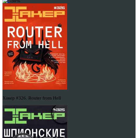
-50%
Хакер #326. Router from Hell