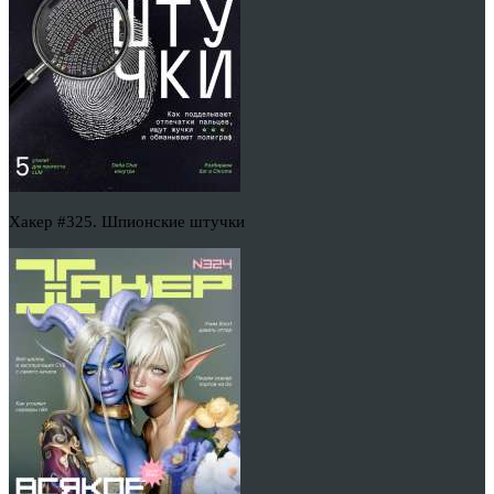
Хакер #325. Шпионские штучки