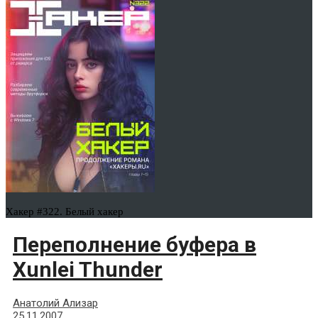
Хакер #322. Белый хакер
Переполнение буфера в
Xunlei Thunder
Анатолий Ализар
25.11.2007