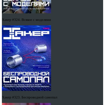
Хакер #324. Всякое с моделями
Хакер #323. Беспроводной самопал