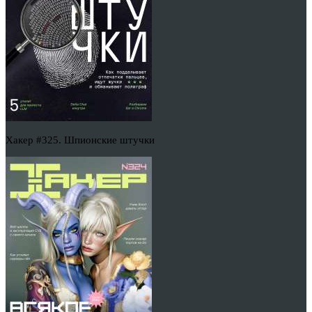
Хакер #325. Шпионские штучки