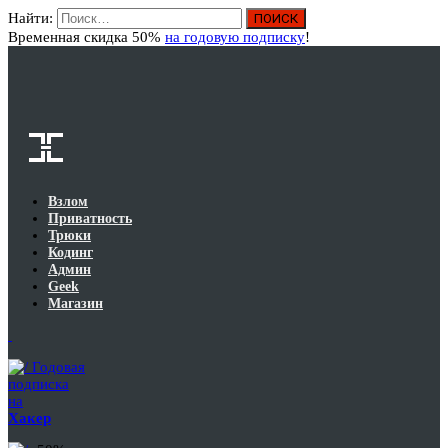
Найти:
Вход
Временная скидка 50%
на годовую подписку
!
Взлом
Приватность
Трюки
Кодинг
Админ
Geek
Магазин
Годовая
подписка
на
Хакер