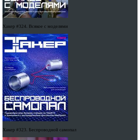
Хакер #324. Всякое с моделями
Хакер #323. Беспроводной самопал