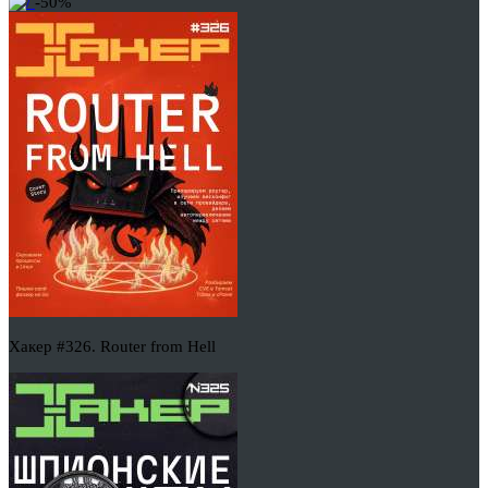
-50%
Хакер #326. Router from Hell