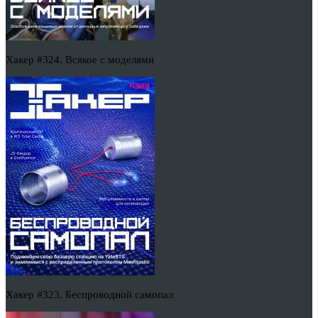
Хакер #324. Всякое с моделями
Хакер #323. Беспроводной самопал