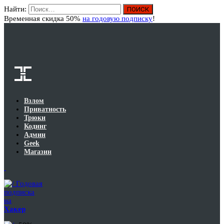
Найти:
Вход
Временная скидка 50%
на годовую подписку
!
Взлом
Приватность
Трюки
Кодинг
Админ
Geek
Магазин
Годовая
подписка
на
Хакер