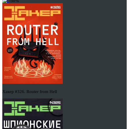
-50%
Хакер #326. Router from Hell