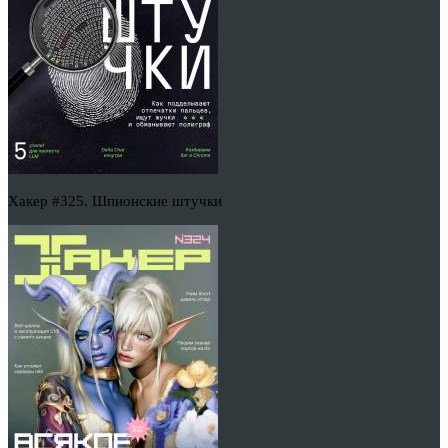
Хакер #325. Шпионские штучки