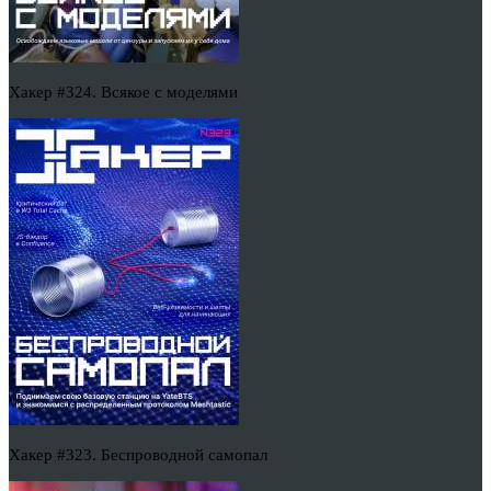
Хакер #324. Всякое с моделями
Хакер #323. Беспроводной самопал