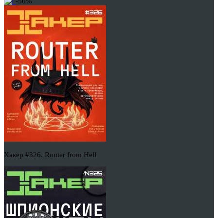
-50%
Хакер #326. Router from Hell