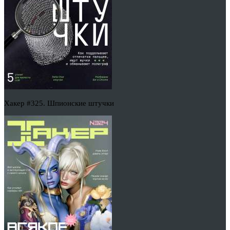
Хакер #325. Шпионские штучки