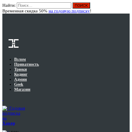
Найти:
Вход
Временная скидка 50%
на годовую подписку
!
Взлом
Приватность
Трюки
Кодинг
Админ
Geek
Магазин
Годовая
подписка
на
Хакер