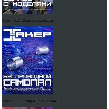
Хакер #324. Всякое с моделями
Хакер #323. Беспроводной самопал