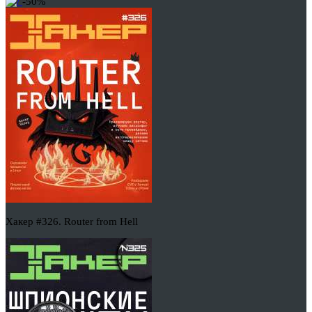
-50%
Хакер #326. Router from Hell