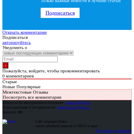
Только важные новости и лучшие статьи
Подписаться
Открыть комментарии
Подписаться
авторизуйтесь
Уведомить о
Пожалуйста, войдите, чтобы прокомментировать
0
комментариев
Старые
Новые
Популярные
Межтекстовые Отзывы
Посмотреть все комментарии
Вопросы по материалам и подписке:
support@glc.ru
Отдел рекламы и спецпроектов:
yakovleva.a@glc.ru
Контент
18+
Сайт защищен Qrator —
самой забойной защитой от DDoS в мире
Подписка для физлиц