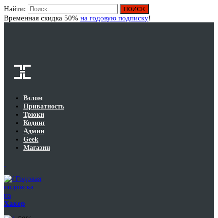
Найти:
Вход
Временная скидка 50%
на годовую подписку
!
Взлом
Приватность
Трюки
Кодинг
Админ
Geek
Магазин
Годовая
подписка
на
Хакер