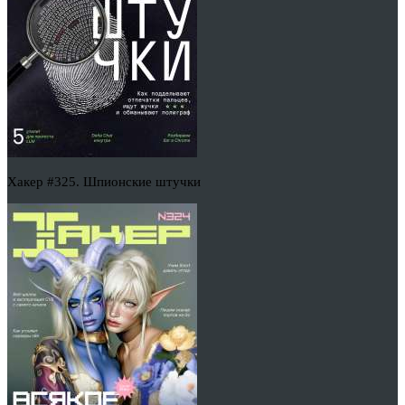
Хакер #325. Шпионские штучки