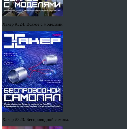
Хакер #324. Всякое с моделями
Хакер #323. Беспроводной самопал