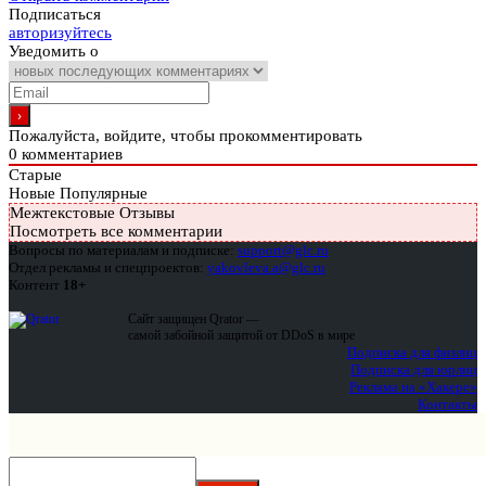
Подписаться
авторизуйтесь
Уведомить о
Пожалуйста, войдите, чтобы прокомментировать
0
комментариев
Старые
Новые
Популярные
Межтекстовые Отзывы
Посмотреть все комментарии
Вопросы по материалам и подписке:
support@glc.ru
Отдел рекламы и спецпроектов:
yakovleva.a@glc.ru
Контент
18+
Сайт защищен Qrator —
самой забойной защитой от DDoS в мире
Подписка для физлиц
Подписка для юрлиц
Реклама на «Хакере»
Контакты