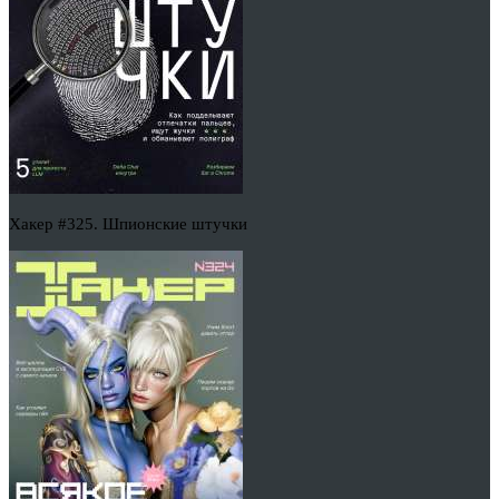
Хакер #325. Шпионские штучки