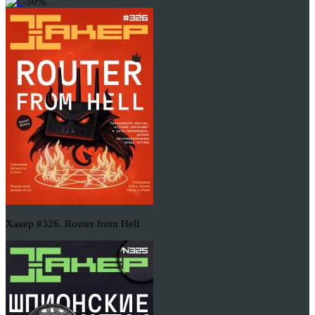
-50%
Хакер #326. Router from Hell