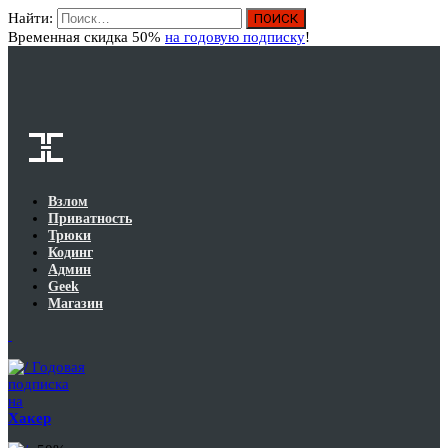
Найти:
Вход
Временная скидка 50%
на годовую подписку
!
Взлом
Приватность
Трюки
Кодинг
Админ
Geek
Магазин
Годовая
подписка
на
Хакер