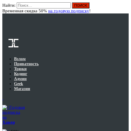
Найти:
Вход
Временная скидка 50%
на годовую подписку
!
Взлом
Приватность
Трюки
Кодинг
Админ
Geek
Магазин
Годовая
подписка
на
Хакер