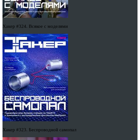
Хакер #324. Всякое с моделями
Хакер #323. Беспроводной самопал