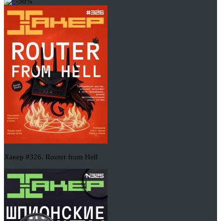
-50%
Хакер #326. Router from Hell