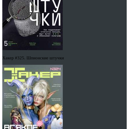
Хакер #325. Шпионские штучки