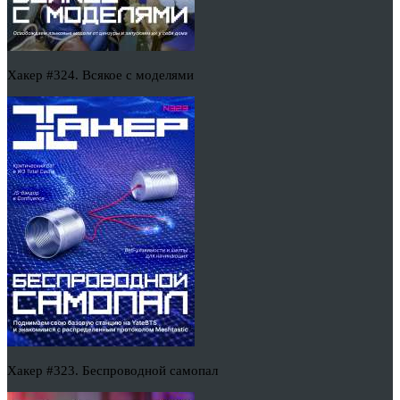
Хакер #324. Всякое с моделями
Хакер #323. Беспроводной самопал