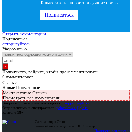
Только важные новости и лучшие статьи
Подписаться
Открыть комментарии
Подписаться
авторизуйтесь
Уведомить о
Пожалуйста, войдите, чтобы прокомментировать
0
комментариев
Старые
Новые
Популярные
Межтекстовые Отзывы
Посмотреть все комментарии
Вопросы по материалам и подписке:
support@glc.ru
Отдел рекламы и спецпроектов:
yakovleva.a@glc.ru
Контент
18+
Сайт защищен Qrator —
самой забойной защитой от DDoS в мире
Подписка для физлиц