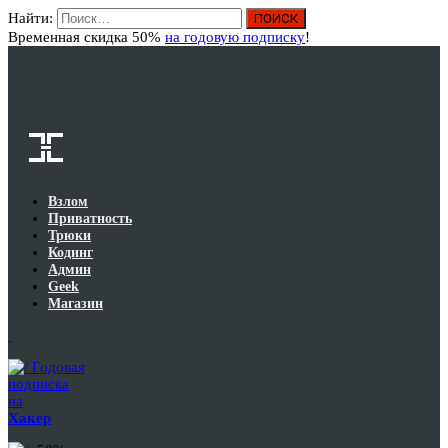
Найти:
Вход
Временная скидка 50%
на годовую подписку
!
Взлом
Приватность
Трюки
Кодинг
Админ
Geek
Магазин
Годовая
подписка
на
Хакер