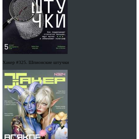
Хакер #325. Шпионские штучки