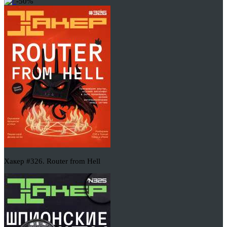
-50%
Хакер #326. Router from Hell