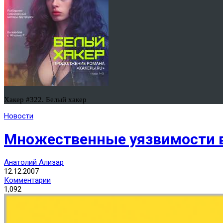
Хакер #322. Белый хакер
Новости
Множественные уязвимости в 
Анатолий Ализар
12.12.2007
Комментарии
1,092