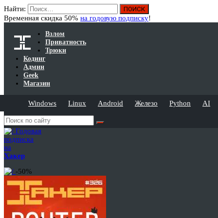
Найти:
Временная скидка 50%
на годовую подписку
!
Взлом
Приватность
Трюки
Кодинг
Админ
Geek
Магазин
Windows
Linux
Android
Железо
Python
AI
Годовая
подписка
на
Хакер
-50%