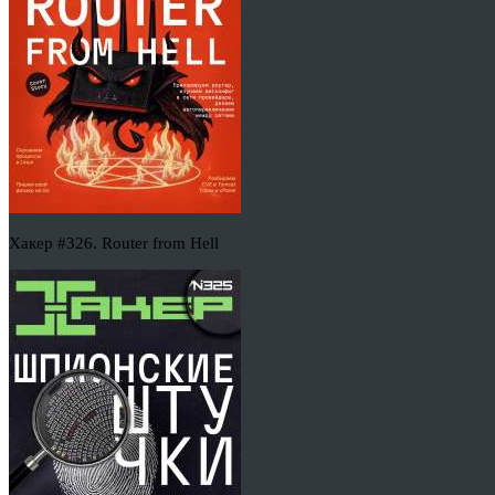
Хакер #326. Router from Hell