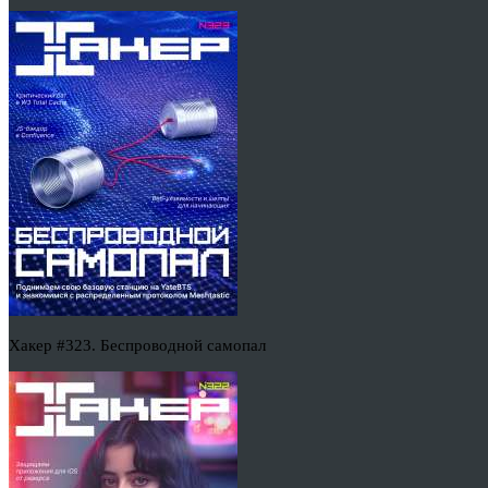
Хакер #323. Беспроводной самопал