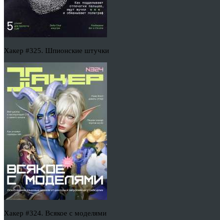
Хакер #325. Шпионские штучки
Хакер #324. Всякое с моделями