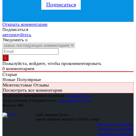
Подписаться
Открыть комментарии
Подписаться
авторизуйтесь
Уведомить о
Пожалуйста, войдите, чтобы прокомментировать
0
комментариев
Старые
Новые
Популярные
Межтекстовые Отзывы
Посмотреть все комментарии
Вопросы по материалам и подписке:
support@glc.ru
Отдел рекламы и спецпроектов:
yakovleva.a@glc.ru
Контент
18+
Сайт защищен Qrator —
самой забойной защитой от DDoS в мире
Подписка для физлиц
Подписка для юрлиц
Реклама на «Хакере»