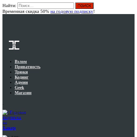
Найти:
Вход
Временная скидка 50%
на годовую подписку
!
Взлом
Приватность
Трюки
Кодинг
Админ
Geek
Магазин
Годовая
подписка
на
Хакер