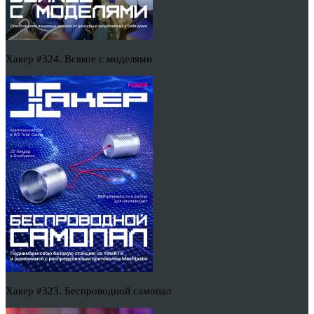
Хакер #324. Всякое с моделями
Хакер #323. Беспроводной самопал