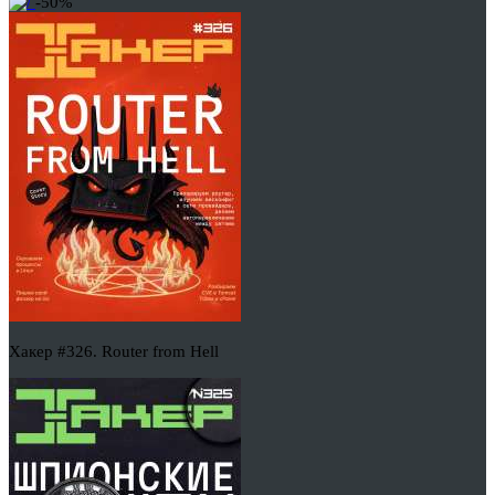
-50%
Хакер #326. Router from Hell