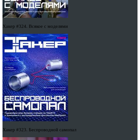
Хакер #324. Всякое с моделями
Хакер #323. Беспроводной самопал