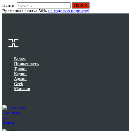
Найти:
Вход
Временная скидка 50%
на годовую подписку
!
Взлом
Приватность
Трюки
Кодинг
Админ
Geek
Магазин
Годовая
подписка
на
Хакер