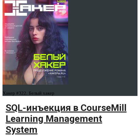
Хакер #322. Белый хакер
SQL-инъекция в CourseMill
Learning Management
System