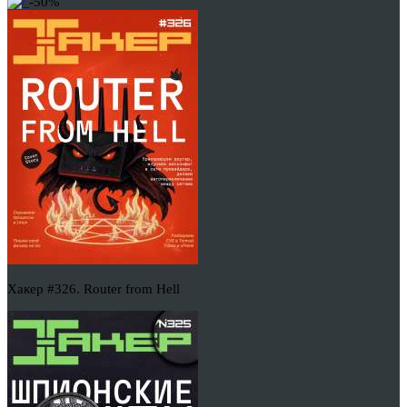
-50%
Хакер #326. Router from Hell