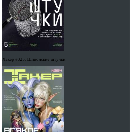
Хакер #325. Шпионские штучки