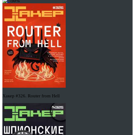
-50%
Хакер #326. Router from Hell