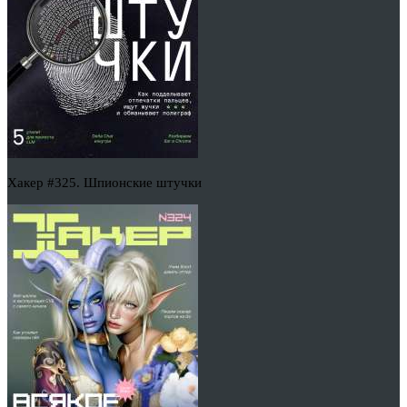
Хакер #325. Шпионские штучки