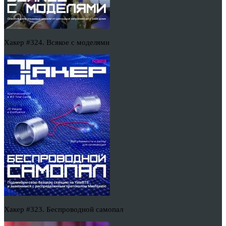
Хакер #324. Всякое с моделями
Хакер #323. Беспроводной самопал