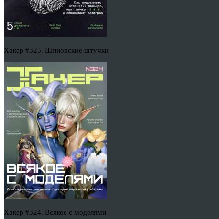
Хакер #325. Шпионские штучки
Хакер #324. Всякое с моделями