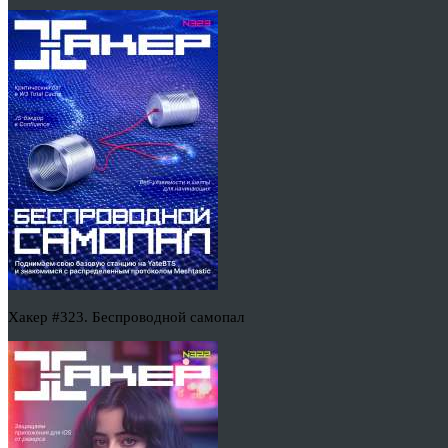
Хакер #323. Беспроводной самопал