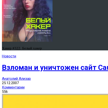
Хакер #322. Белый хакер
Новости
Взломан и уничтожен сайт Ca
Анатолий Ализар
25.12.2007
Комментарии
556