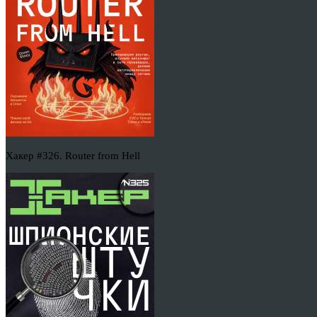
Хакер #326. Router from Hell