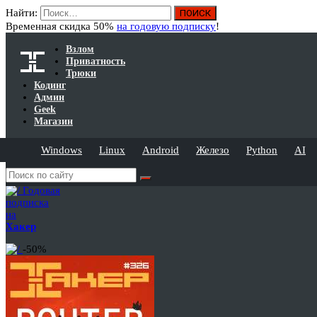
Найти:
Временная скидка 50%
на годовую подписку
!
Взлом
Приватность
Трюки
Кодинг
Админ
Geek
Магазин
Windows
Linux
Android
Железо
Python
AI
Годовая
подписка
на
Хакер
-50%