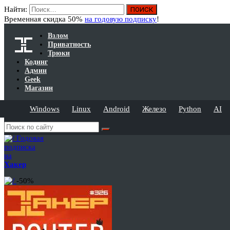
Найти:
Временная скидка 50%
на годовую подписку
!
Взлом
Приватность
Трюки
Кодинг
Админ
Geek
Магазин
Windows
Linux
Android
Железо
Python
AI
Годовая
подписка
на
Хакер
-50%