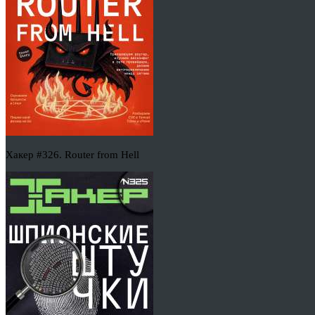
Хакер #326. Router from Hell