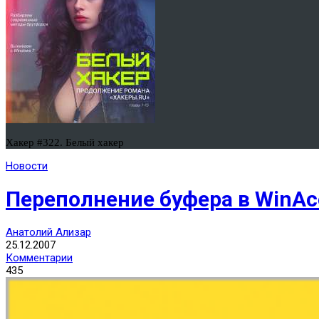
Хакер #322. Белый хакер
Новости
Переполнение буфера в WinAc
Анатолий Ализар
25.12.2007
Комментарии
435