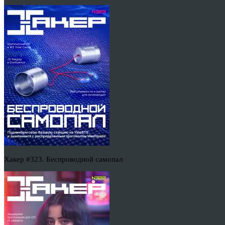
Хакер #323. Беспроводной самопал