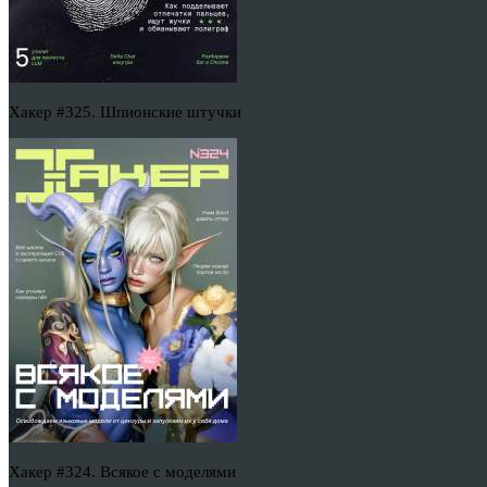
Хакер #325. Шпионские штучки
Хакер #324. Всякое с моделями