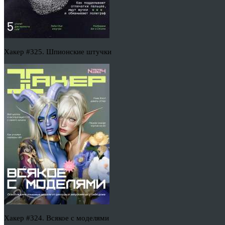
Хакер #325. Шпионские штучки
Хакер #324. Всякое с моделями