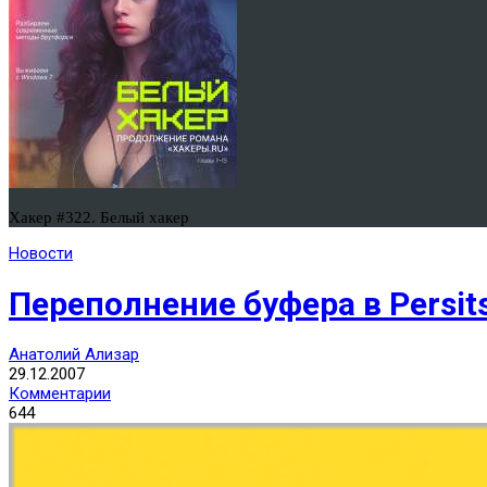
Хакер #322. Белый хакер
Новости
Переполнение буфера в Persit
Анатолий Ализар
29.12.2007
Комментарии
644