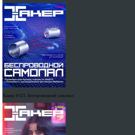
Хакер #323. Беспроводной самопал