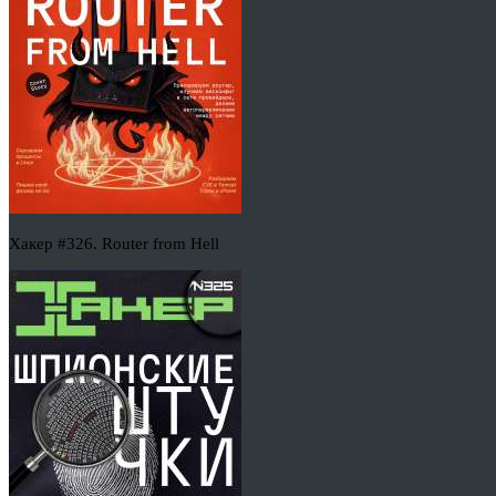
Хакер #326. Router from Hell