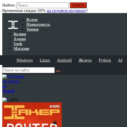
Найти:
Временная скидка 50%
на годовую подписку
!
Взлом
Приватность
Трюки
Кодинг
Админ
Geek
Магазин
Windows
Linux
Android
Железо
Python
AI
Годовая
подписка
на
Хакер
-50%