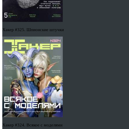
Хакер #325. Шпионские штучки
Хакер #324. Всякое с моделями