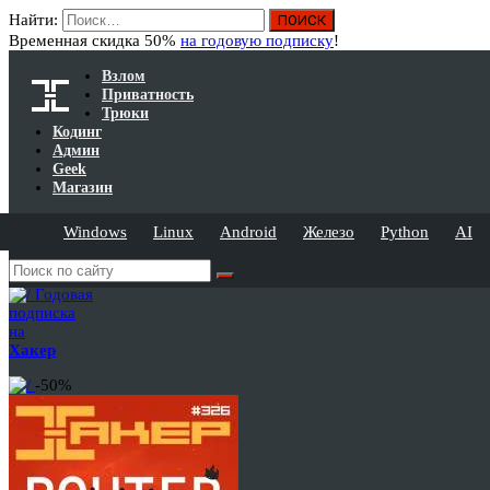
Найти:
Временная скидка 50%
на годовую подписку
!
Взлом
Приватность
Трюки
Кодинг
Админ
Geek
Магазин
Windows
Linux
Android
Железо
Python
AI
Годовая
подписка
на
Хакер
-50%