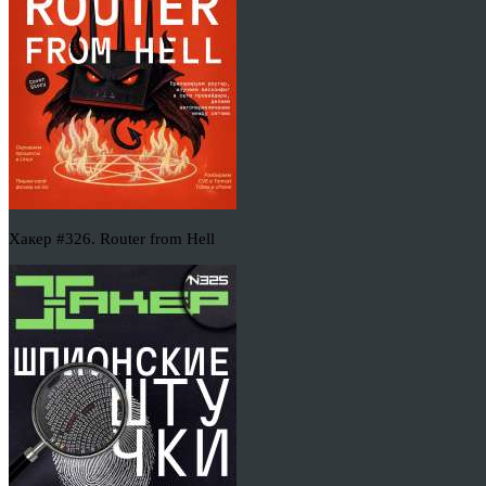
Хакер #326. Router from Hell