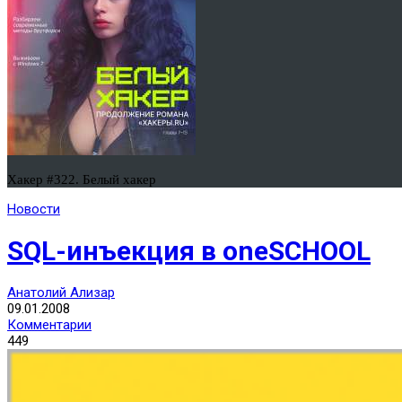
Хакер #322. Белый хакер
Новости
SQL-инъекция в oneSCHOOL
Анатолий Ализар
09.01.2008
Комментарии
449