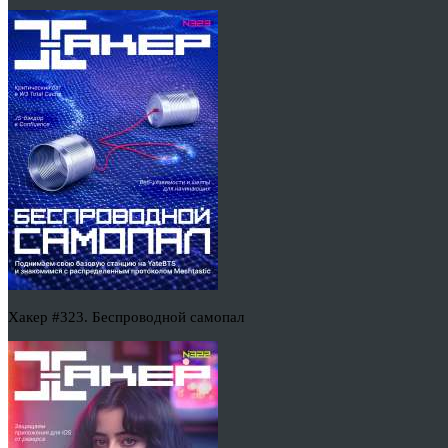
Хакер #323. Беспроводной самопал