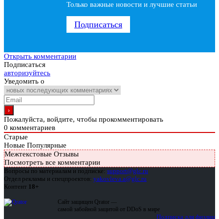
Только важные новости и лучшие статьи
Подписаться
Открыть комментарии
Подписаться
авторизуйтесь
Уведомить о
Пожалуйста, войдите, чтобы прокомментировать
0
комментариев
Старые
Новые
Популярные
Межтекстовые Отзывы
Посмотреть все комментарии
Вопросы по материалам и подписке:
support@glc.ru
Отдел рекламы и спецпроектов:
yakovleva.a@glc.ru
Контент
18+
Сайт защищен Qrator —
самой забойной защитой от DDoS в мире
Подписка для физлиц