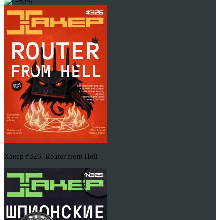
-50%
Хакер #326. Router from Hell