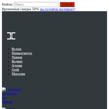
Найти:
Вход
Временная скидка 50%
на годовую подписку
!
Взлом
Приватность
Трюки
Кодинг
Админ
Geek
Магазин
Годовая
подписка
на
Хакер