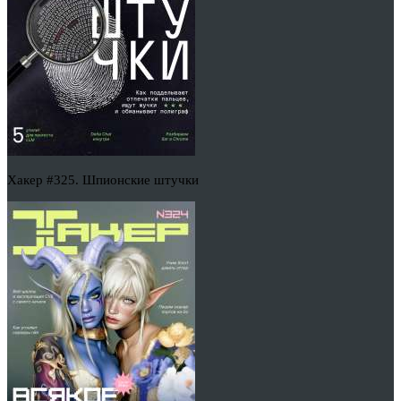
Хакер #325. Шпионские штучки