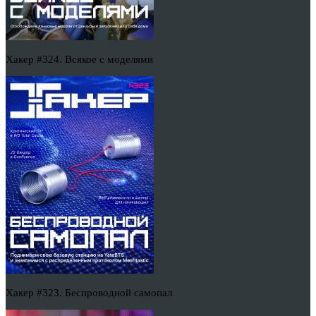
Хакер #324. Всякое с моделями
Хакер #323. Беспроводной самопал