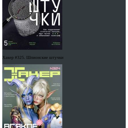
Хакер #325. Шпионские штучки