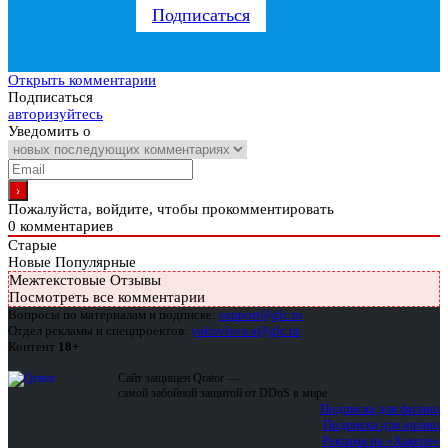
Подписаться
Открыть комментарии
Подписаться
авторизуйтесь
Уведомить о
Пожалуйста, войдите, чтобы прокомментировать
0
комментариев
Старые
Новые
Популярные
Межтекстовые Отзывы
Посмотреть все комментарии
Вопросы по материалам и подписке:
support@glc.ru
Отдел рекламы и спецпроектов:
yakovleva.a@glc.ru
Контент
18+
Сайт защищен Qrator —
самой забойной защитой от DDoS в мире
Подписка для физлиц
Подписка для юрлиц
Реклама на «Хакере»