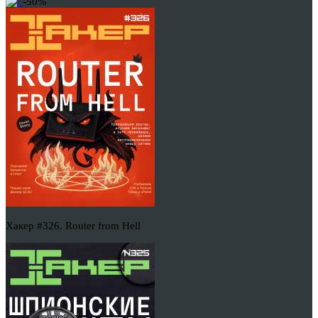
-50%
Хакер #326. Router from Hell