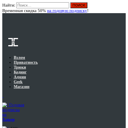
Найти:
Вход
Временная скидка 50%
на годовую подписку
!
Взлом
Приватность
Трюки
Кодинг
Админ
Geek
Магазин
Годовая
подписка
на
Хакер