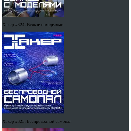
Хакер #324. Всякое с моделями
Хакер #323. Беспроводной самопал