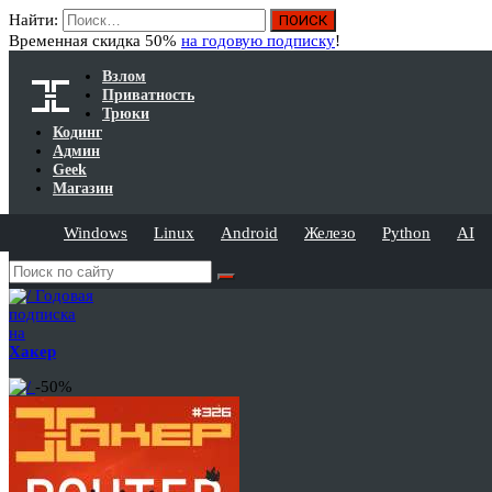
Найти:
Временная скидка 50%
на годовую подписку
!
Взлом
Приватность
Трюки
Кодинг
Админ
Geek
Магазин
Windows
Linux
Android
Железо
Python
AI
Годовая
подписка
на
Хакер
-50%