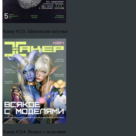
Хакер #325. Шпионские штучки
Хакер #324. Всякое с моделями