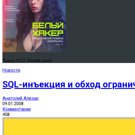
Хакер #322. Белый хакер
Новости
SQL-инъекция и обход ограни
Анатолий Ализар
09.01.2008
Комментарии
458