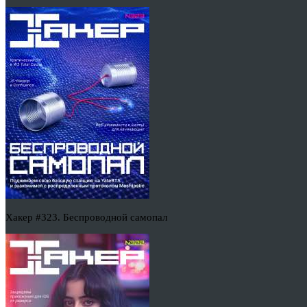
Хакер #323. Беспроводной самопал