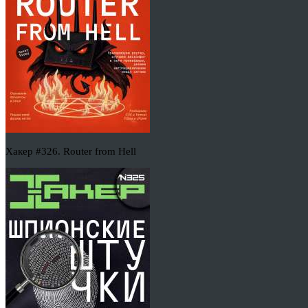
Хакер #326. Router from Hell