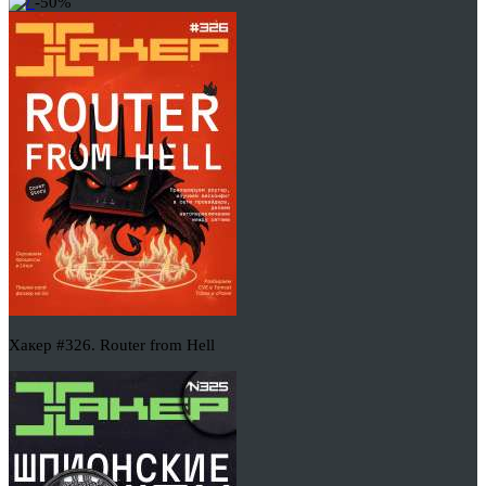
-50%
Хакер #326. Router from Hell