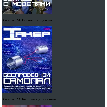
Хакер #324. Всякое с моделями
Хакер #323. Беспроводной самопал