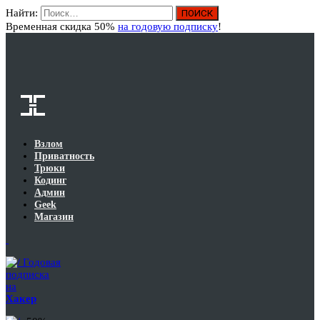
Найти:
Вход
Временная скидка 50%
на годовую подписку
!
Взлом
Приватность
Трюки
Кодинг
Админ
Geek
Магазин
Годовая
подписка
на
Хакер