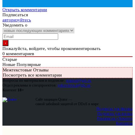
Открыть комментарии
Подписаться
авторизуйтесь
Уведомить о
Пожалуйста, войдите, чтобы прокомментировать
0
комментариев
Старые
Новые
Популярные
Межтекстовые Отзывы
Посмотреть все комментарии
Вопросы по материалам и подписке:
support@glc.ru
Отдел рекламы и спецпроектов:
yakovleva.a@glc.ru
Контент
18+
Сайт защищен Qrator —
самой забойной защитой от DDoS в мире
Подписка для физлиц
Подписка для юрлиц
Реклама на «Хакере»
Контакты