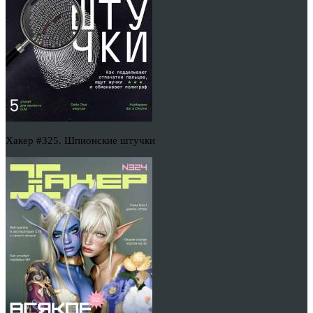
Хакер #325. Шпионские штучки