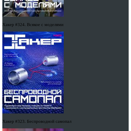
Хакер #324. Всякое с моделями
Хакер #323. Беспроводной самопал