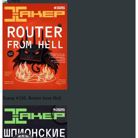
-50%
Хакер #326. Router from Hell