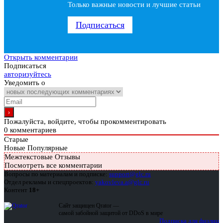
Только важные новости и лучшие статьи
Подписаться
Открыть комментарии
Подписаться
авторизуйтесь
Уведомить о
Пожалуйста, войдите, чтобы прокомментировать
0
комментариев
Старые
Новые
Популярные
Межтекстовые Отзывы
Посмотреть все комментарии
Вопросы по материалам и подписке:
support@glc.ru
Отдел рекламы и спецпроектов:
yakovleva.a@glc.ru
Контент
18+
Сайт защищен Qrator —
самой забойной защитой от DDoS в мире
Подписка для физлиц