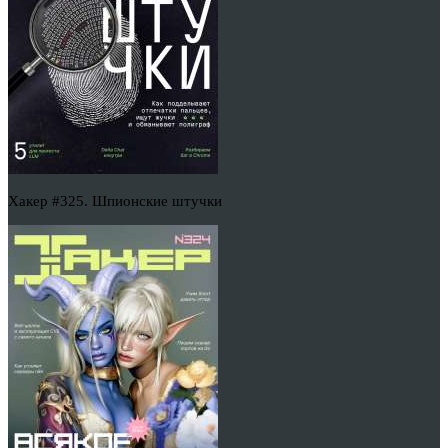
Хакер #325. Шпионские штучки