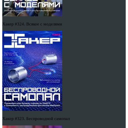
Хакер #324. Всякое с моделями
Хакер #323. Беспроводной самопал