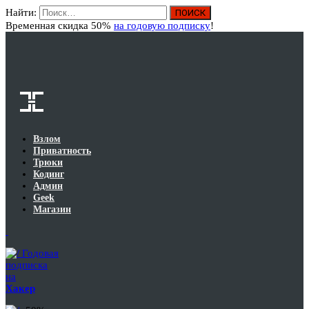
Найти:
Вход
Временная скидка 50%
на годовую подписку
!
Взлом
Приватность
Трюки
Кодинг
Админ
Geek
Магазин
Годовая
подписка
на
Хакер