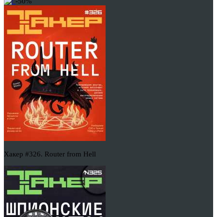
-50%
Хакер #326. Router from Hell