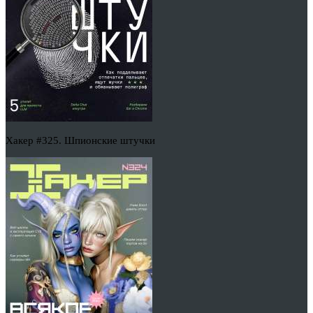
Хакер #325. Шпионские штучки