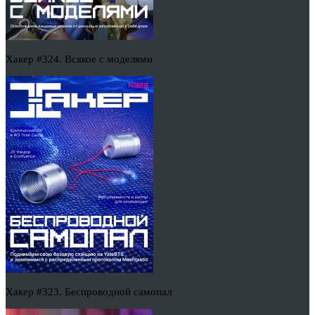
Хакер #324. Всякое с моделями
Хакер #323. Беспроводной самопал