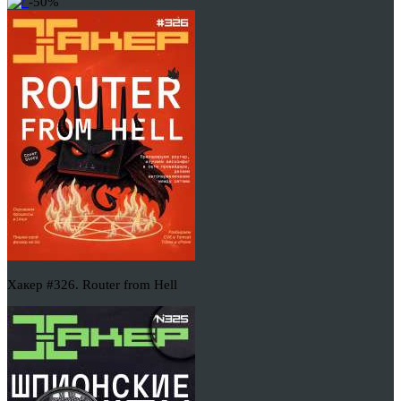
-50%
Хакер #326. Router from Hell