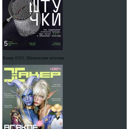
Хакер #325. Шпионские штучки