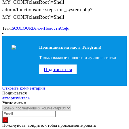
MY_CONF[classRoot]=Shell
admin/functions/inc.steps.init_system.php?
MY_CONF[classRoot]=Shell
Теги:
SCOLOUR
Взлом
Новости
Софт
Подпишись на наc в Telegram!
Только важные новости и лучшие статьи
Подписаться
Открыть комментарии
Подписаться
авторизуйтесь
Уведомить о
Пожалуйста, войдите, чтобы прокомментировать