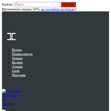
Найти:
Вход
Временная скидка 50%
на годовую подписку
!
Взлом
Приватность
Трюки
Кодинг
Админ
Geek
Магазин
Годовая
подписка
на
Хакер