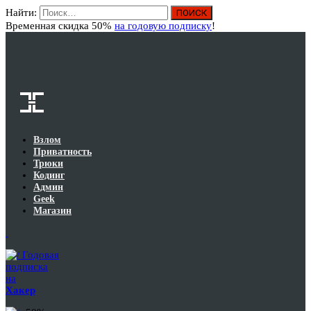
Найти:
Вход
Временная скидка 50%
на годовую подписку
!
Взлом
Приватность
Трюки
Кодинг
Админ
Geek
Магазин
Годовая
подписка
на
Хакер