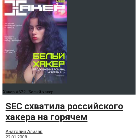
Хакер #322. Белый хакер
SEC схватила российского
хакера на горячем
Анатолий Ализар
22.01.2008