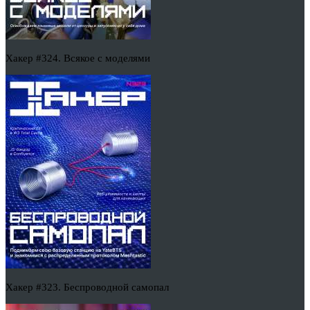
Хакер #324. Всякое с моделями
Хакер #323. Беспроводной самопал