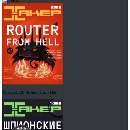
-50%
Хакер #326. Router from Hell