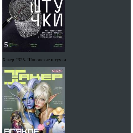
Хакер #325. Шпионские штучки