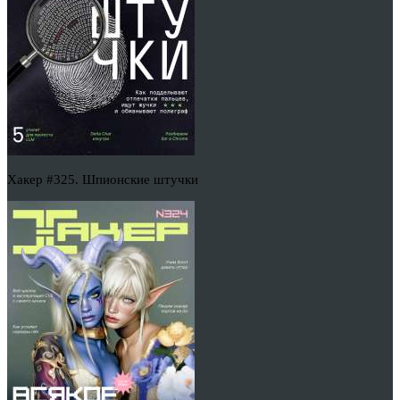
Хакер #325. Шпионские штучки