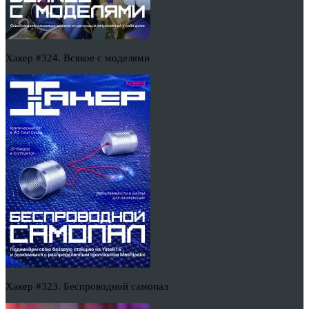
Хакер #324. Всякое с моделями
Хакер #323. Беспроводной самопал