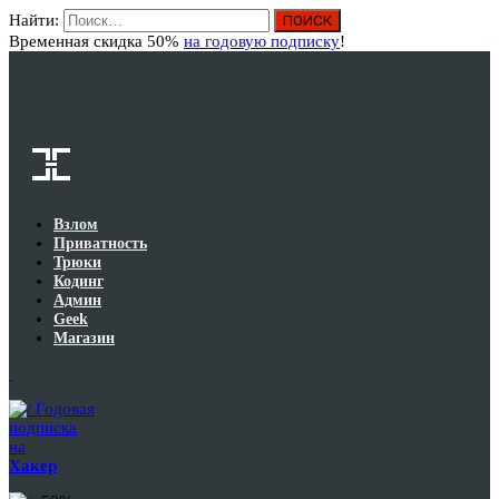
Найти:
Вход
Временная скидка 50%
на годовую подписку
!
Взлом
Приватность
Трюки
Кодинг
Админ
Geek
Магазин
Годовая
подписка
на
Хакер