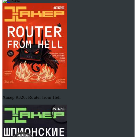
-50%
Хакер #326. Router from Hell