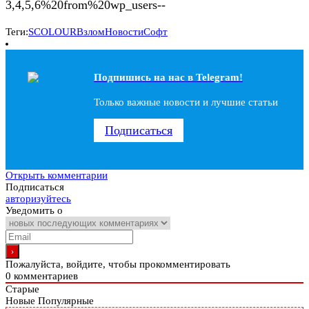
3,4,5,6%20from%20wp_users--
Теги:
SCOLOUR
Взлом
Новости
Софт
Подпишись на наc в Telegram!
Только важные новости и лучшие статьи
Подписаться
Открыть комментарии
Подписаться
авторизуйтесь
Уведомить о
Пожалуйста, войдите, чтобы прокомментировать
0
комментариев
Старые
Новые
Популярные