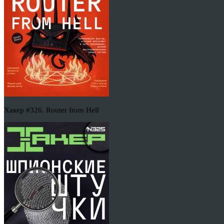
Хакер #326. Router from Hell