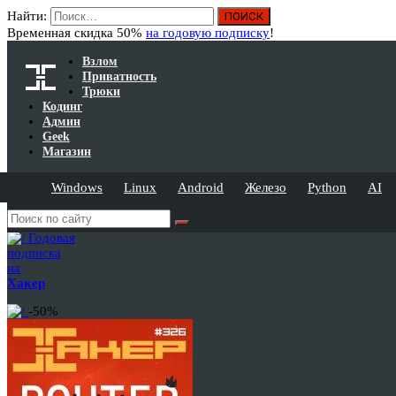
Найти:
Временная скидка 50%
на годовую подписку
!
Взлом
Приватность
Трюки
Кодинг
Админ
Geek
Магазин
Windows
Linux
Android
Железо
Python
AI
Годовая
подписка
на
Хакер
-50%