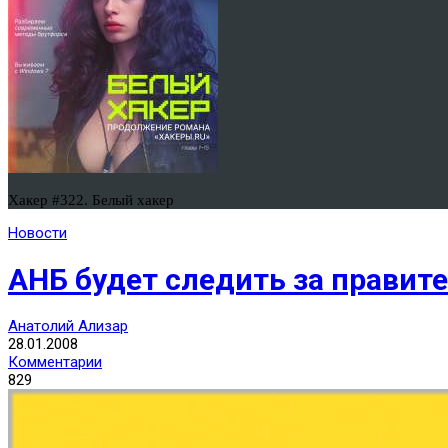
Хакер #322. Белый хакер
Новости
АНБ будет следить за прави
Анатолий Ализар
28.01.2008
Комментарии
829