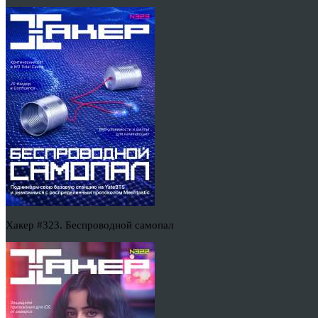
Хакер #323. Беспроводной самопал