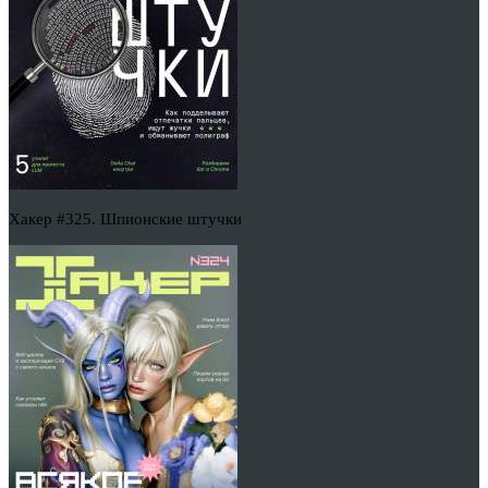
Хакер #325. Шпионские штучки