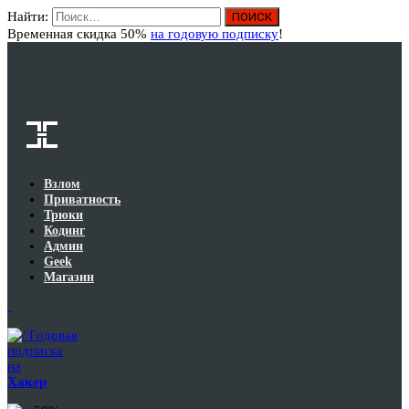
Найти:
Вход
Временная скидка 50%
на годовую подписку
!
Взлом
Приватность
Трюки
Кодинг
Админ
Geek
Магазин
Годовая
подписка
на
Хакер