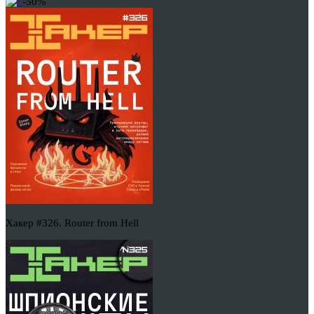
-50%
Хакер #326. Router from Hell