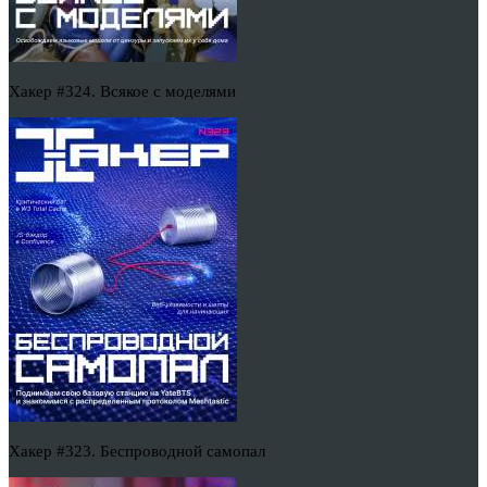
Хакер #324. Всякое с моделями
Хакер #323. Беспроводной самопал