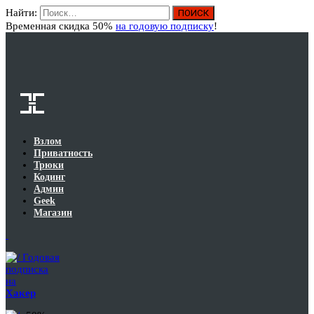
Найти:
Вход
Временная скидка 50%
на годовую подписку
!
Взлом
Приватность
Трюки
Кодинг
Админ
Geek
Магазин
Годовая
подписка
на
Хакер