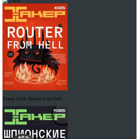
-50%
Хакер #326. Router from Hell