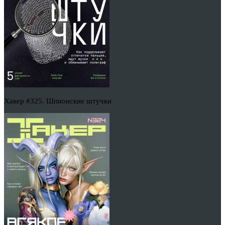
Хакер #325. Шпионские штучки