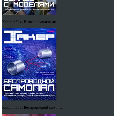
Хакер #324. Всякое с моделями
Хакер #323. Беспроводной самопал