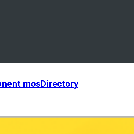
nent mosDirectory