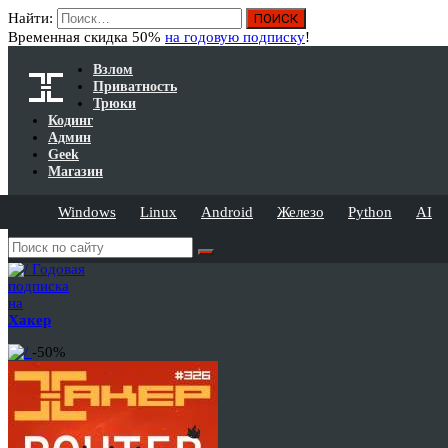
Найти:
Временная скидка 50%
на годовую подписку
!
Взлом
Приватность
Трюки
Кодинг
Админ
Geek
Магазин
Windows
Linux
Android
Железо
Python
AI
Годовая
подписка
на
Хакер
-50%