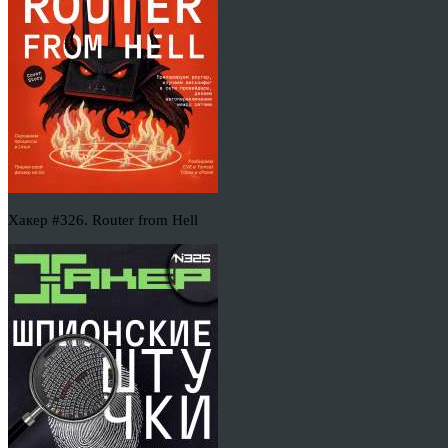
Хакер #326. Router from Hell