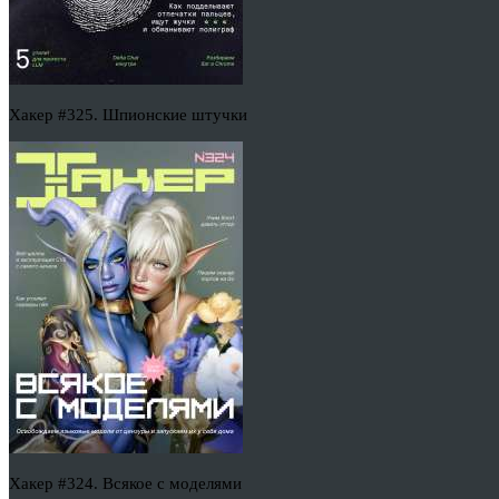
Хакер #325. Шпионские штучки
Хакер #324. Всякое с моделями