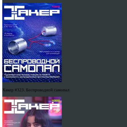
Хакер #323. Беспроводной самопал