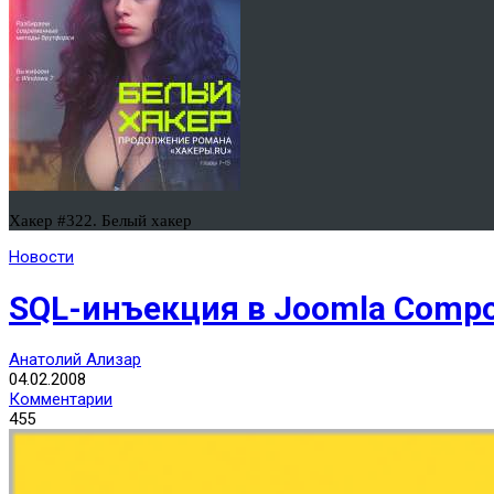
Хакер #322. Белый хакер
Новости
SQL-инъекция в Joomla Compo
Анатолий Ализар
04.02.2008
Комментарии
455