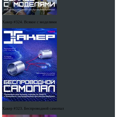
Хакер #324. Всякое с моделями
Хакер #323. Беспроводной самопал