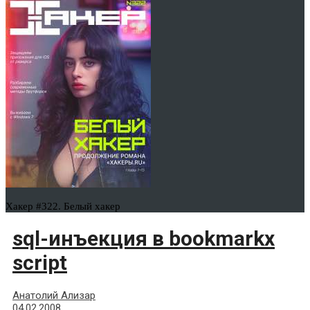
Хакер #322. Белый хакер
sql-инъекция в bookmarkx
sсriрt
Анатолий Ализар
04.02.2008