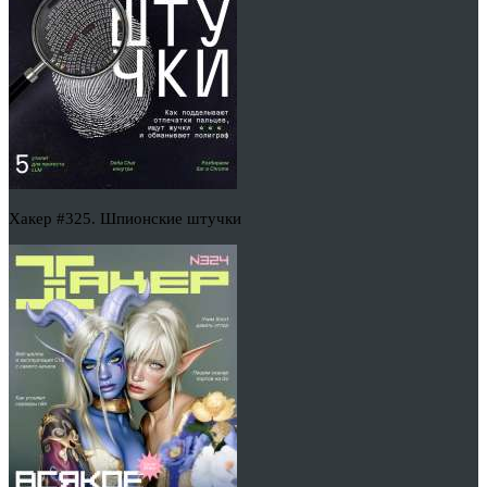
Хакер #325. Шпионские штучки