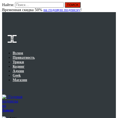
Найти:
Вход
Временная скидка 50%
на годовую подписку
!
Взлом
Приватность
Трюки
Кодинг
Админ
Geek
Магазин
Годовая
подписка
на
Хакер