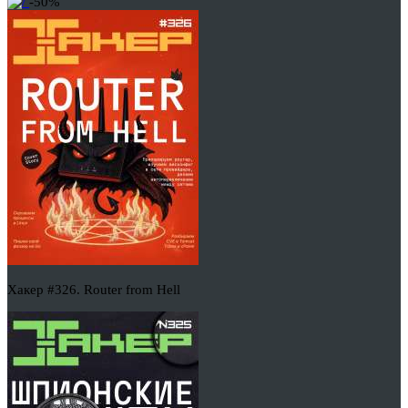
-50%
Хакер #326. Router from Hell